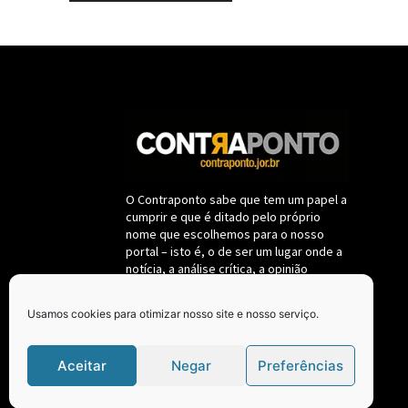
O Contraponto sabe que tem um papel a
cumprir e que é ditado pelo próprio
nome que escolhemos para o nosso
portal – isto é, o de ser um lugar onde a
notícia, a análise crítica, a opinião
destemida sobre fatos políticos e da
administração pública deverão se
Usamos cookies para otimizar nosso site e nosso serviço.
submeter a um só critério: a de
permanecerem fieis ao interesse
coletivo, nunca se confundindo com
Aceitar
Negar
Preferências
oposição ou situação.