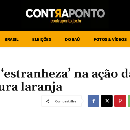
BRASIL
ELEIÇÕES
DO BAÚ
FOTOS & VÍDEOS
 ‘estranheza’ na ação d
ura laranja
Compartilhe