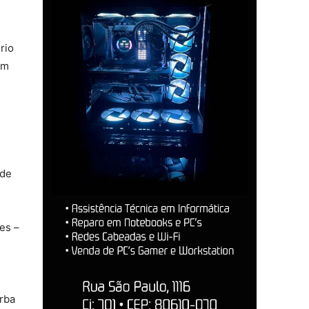
rio
em
 de
es –
erba