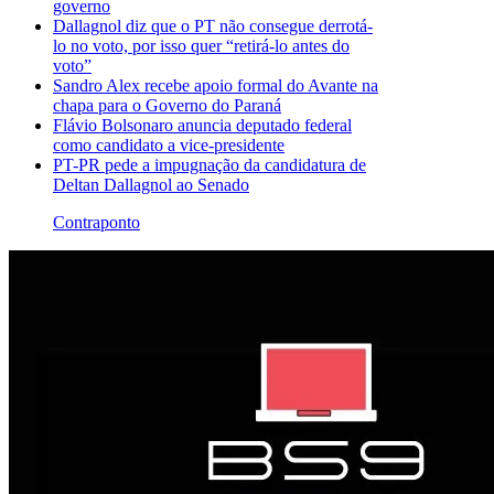
governo
Dallagnol diz que o PT não consegue derrotá-
lo no voto, por isso quer “retirá-lo antes do
voto”
Sandro Alex recebe apoio formal do Avante na
chapa para o Governo do Paraná
Flávio Bolsonaro anuncia deputado federal
como candidato a vice-presidente
PT-PR pede a impugnação da candidatura de
Deltan Dallagnol ao Senado
Contraponto