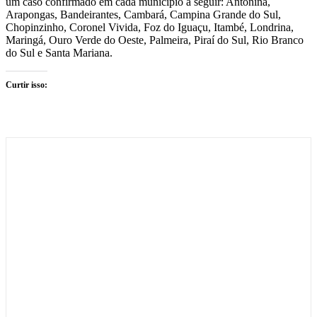
um caso confirmado em cada município a seguir: Antonina,
Arapongas, Bandeirantes, Cambará, Campina Grande do Sul,
Chopinzinho, Coronel Vivida, Foz do Iguaçu, Itambé, Londrina,
Maringá, Ouro Verde do Oeste, Palmeira, Piraí do Sul, Rio Branco
do Sul e Santa Mariana.
Curtir isso: