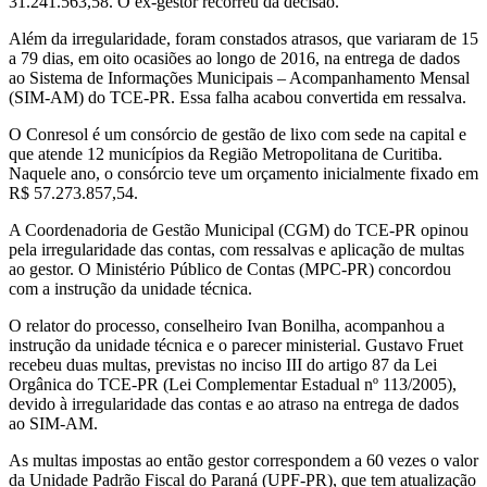
31.241.563,58. O ex-gestor recorreu da decisão.
Além da irregularidade, foram constados atrasos, que variaram de 15
a 79 dias, em oito ocasiões ao longo de 2016, na entrega de dados
ao Sistema de Informações Municipais – Acompanhamento Mensal
(SIM-AM) do TCE-PR. Essa falha acabou convertida em ressalva.
O Conresol é um consórcio de gestão de lixo com sede na capital e
que atende 12 municípios da Região Metropolitana de Curitiba.
Naquele ano, o consórcio teve um orçamento inicialmente fixado em
R$ 57.273.857,54.
A Coordenadoria de Gestão Municipal (CGM) do TCE-PR opinou
pela irregularidade das contas, com ressalvas e aplicação de multas
ao gestor. O Ministério Público de Contas (MPC-PR) concordou
com a instrução da unidade técnica.
O relator do processo, conselheiro Ivan Bonilha, acompanhou a
instrução da unidade técnica e o parecer ministerial. Gustavo Fruet
recebeu duas multas, previstas no inciso III do artigo 87 da Lei
Orgânica do TCE-PR (Lei Complementar Estadual nº 113/2005),
devido à irregularidade das contas e ao atraso na entrega de dados
ao SIM-AM.
As multas impostas ao então gestor correspondem a 60 vezes o valor
da Unidade Padrão Fiscal do Paraná (UPF-PR), que tem atualização