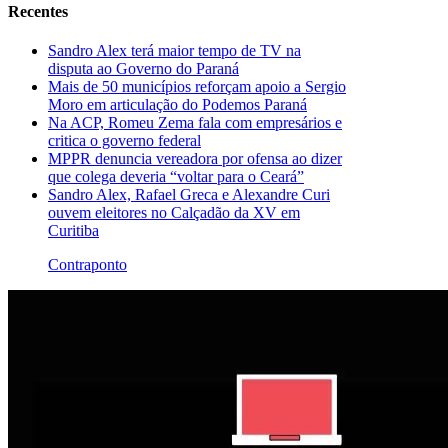
Recentes
Sandro Alex terá maior tempo de TV na
disputa ao Governo do Paraná
Mais de 50 municípios reforçam apoio a Sergio
Moro em articulação do Podemos Paraná
Na ACP, Romeu Zema fala com empresários e
critica o governo federal
MPPR denuncia vereadora por ofensa ao dizer
que colega deveria “voltar para o Ceará”
Sandro Alex, Rafael Greca e Alexandre Curi
ouvem eleitores no Calçadão da XV em
Curitiba
Contraponto