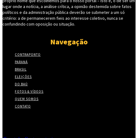
próprio nome que escolhemos para o nosso portal – isto é, o de ser um
lugar onde a notícia, a análise crítica, a opinião destemida sobre fatos
políticos e da administração pública deverão se submeter a um só
critério: a de permanecerem fieis ao interesse coletivo, nunca se
confundindo com oposição ou situação.
Navegação
CONTRAPONTO
PARANÁ
BRASIL
ELEIÇÕES
DO BAÚ
FOTOS & VÍDEOS
QUEM SOMOS
CONTATO
Twitter