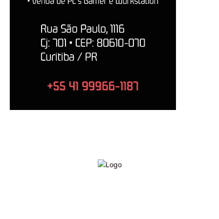
O Contraponto sabe que tem um papel a cumprir e que é ditado
pelo próprio nome que escolhemos para o nosso portal – isto é, o
de ser um lugar onde a notícia, a análise crítica, a opinião destemida
sobre fatos políticos e da administração pública deverão se
submeter a um só critério: a de permanecerem fieis ao interesse