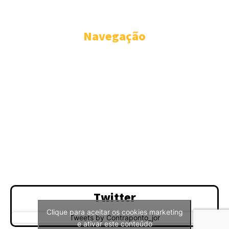
coletivo, nunca se confundindo com oposição ou situação.
Navegação
CONTRAPONTO
PARANÁ
BRASIL
ELEIÇÕES
DO BAÚ
FOTOS & VÍDEOS
QUEM SOMOS
CONTATO
Twitter
Clique para aceitar os cookies marketing
Tweets by Contraponto_jor
e ativar este conteúdo