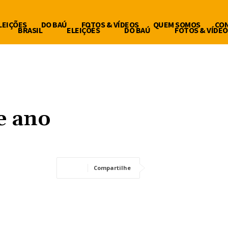
LEIÇÕES
DO BAÚ
FOTOS & VÍDEOS
QUEM SOMOS
CO
BRASIL
ELEIÇÕES
DO BAÚ
FOTOS & VÍDEO
e ano
Compartilhe