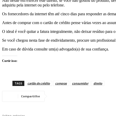
Não hesite em exercer este direito, se você não gostou do produto, d
adquiriu pela internet ou pelo telefone.
Os fornecedores da internet têm até cinco dias para responder as dem
Antes de comprar com o cartão de crédito pense várias vezes ao assum
O ideal é você quitar a fatura integralmente, não deixar resíduo para 
Se você chegou nesta fase de endividamento, procure um profissional h
Em caso de dúvida consulte um(a) advogado(a) de sua confiança.
Curtir isso:
TAGS
cartão de crédito
compras
consumidor
direito
Compartilhe
Artigo anterior