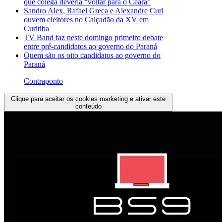
que colega deveria “voltar para o Ceará”
Sandro Alex, Rafael Greca e Alexandre Curi
ouvem eleitores no Calçadão da XV em
Curitiba
TV Band faz neste domingo primeiro debate
entre pré-candidatos ao governo do Paraná
Quem são os oito candidatos ao governo do
Paraná
Contraponto
Clique para aceitar os cookies marketing e ativar este
conteúdo