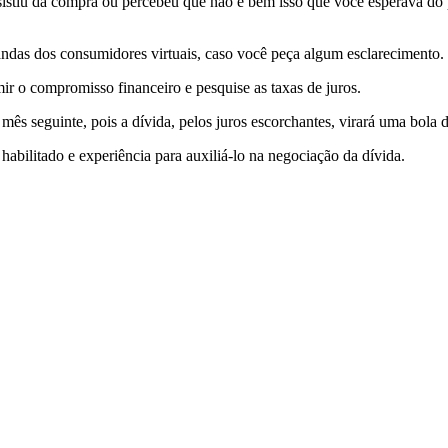
esistiu da compra ou percebeu que não é bem isso que você esperava do
andas dos consumidores virtuais, caso você peça algum esclarecimento.
ir o compromisso financeiro e pesquise as taxas de juros.
o mês seguinte, pois a dívida, pelos juros escorchantes, virará uma bola
abilitado e experiência para auxiliá-lo na negociação da dívida.