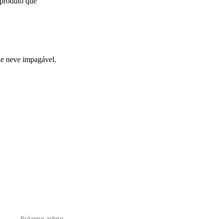
 produto que
 de neve impagável.
Próximo artigo