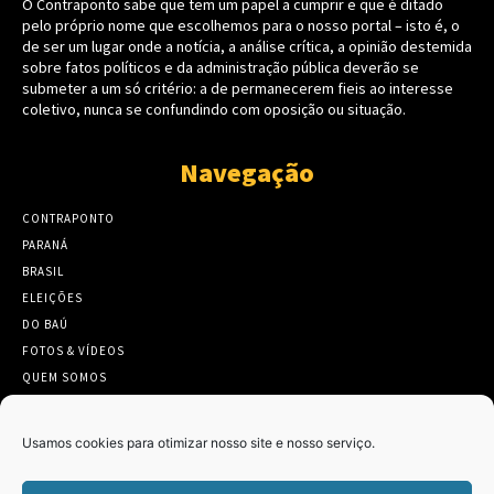
O Contraponto sabe que tem um papel a cumprir e que é ditado
pelo próprio nome que escolhemos para o nosso portal – isto é, o
de ser um lugar onde a notícia, a análise crítica, a opinião destemida
sobre fatos políticos e da administração pública deverão se
submeter a um só critério: a de permanecerem fieis ao interesse
coletivo, nunca se confundindo com oposição ou situação.
Navegação
CONTRAPONTO
PARANÁ
BRASIL
ELEIÇÕES
DO BAÚ
FOTOS & VÍDEOS
QUEM SOMOS
CONTATO
Usamos cookies para otimizar nosso site e nosso serviço.