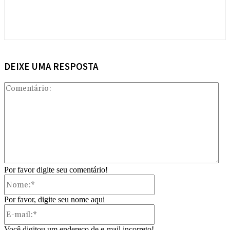
DEIXE UMA RESPOSTA
Com
Por favor digite seu comentário!
Nome:*
Por favor, digite seu nome aqui
E-
mail:*
Você digitou um endereço de e-mail incorreto!