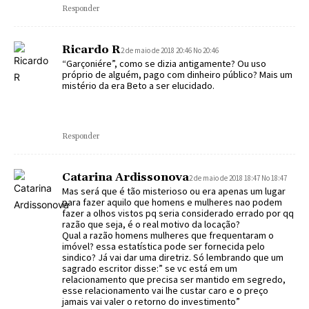
Responder
Ricardo R
2 de maio de 2018 20:46 No 20:46
“Garçoniére”, como se dizia antigamente? Ou uso
próprio de alguém, pago com dinheiro público? Mais um
mistério da era Beto a ser elucidado.
Responder
Catarina Ardissonova
2 de maio de 2018 18:47 No 18:47
Mas será que é tão misterioso ou era apenas um lugar
para fazer aquilo que homens e mulheres nao podem
fazer a olhos vistos pq seria considerado errado por qq
razão que seja, é o real motivo da locação?
Qual a razão homens mulheres que frequentaram o
imóvel? essa estatística pode ser fornecida pelo
sindico? Já vai dar uma diretriz. Só lembrando que um
sagrado escritor disse:” se vc está em um
relacionamento que precisa ser mantido em segredo,
esse relacionamento vai lhe custar caro e o preço
jamais vai valer o retorno do investimento”