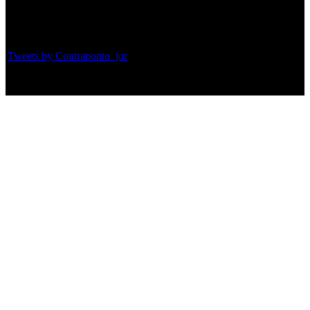
Twitter
Tweets by Contraponto_jor