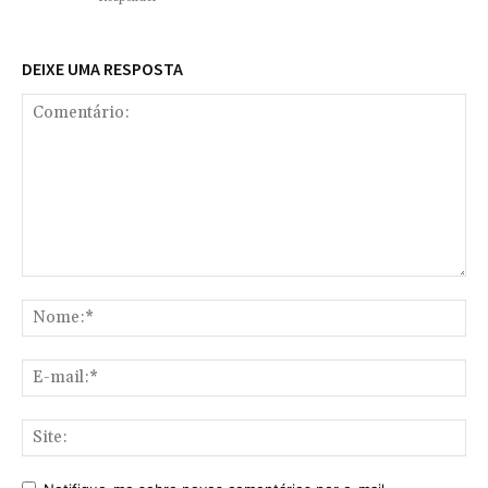
DEIXE UMA RESPOSTA
Comentário:
No
E-
mai
Sit