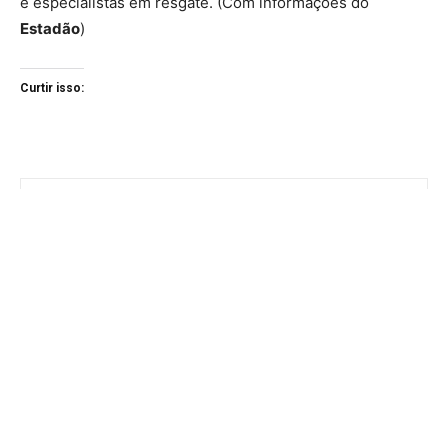
e especialistas em resgate. (Com informações do
Estadão
)
Curtir isso: