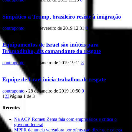
Simpático a Trump, brasileiro resiste à imigração
contraponto
-
23 de fevereiro de 2019 12:31
0
Equipamentos de Israel são inúteis para
Brumadinho, diz comandante do resgate
contraponto
-
28 de janeiro de 2019 19:11
8
Equipe de Israel inicia trabalhos de resgate
contraponto
-
28 de janeiro de 2019 10:50
0
1
2
3
Página 1 de 3
Recentes
Na ACP, Romeu Zema fala com empresários e critica o
governo federal
MPPR denuncia vereadora por ofensa ao dizer que colega