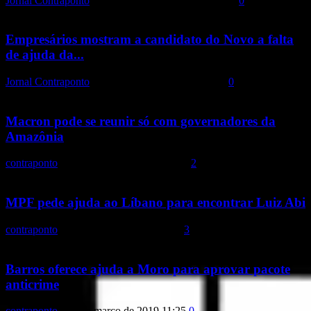
Jornal Contraponto
-
18 de novembro de 2020 19:00
0
Empresários mostram a candidato do Novo a falta
de ajuda da...
Jornal Contraponto
-
23 de outubro de 2020 14:18
0
Macron pode se reunir só com governadores da
Amazônia
contraponto
-
27 de agosto de 2019 19:15
2
MPF pede ajuda ao Líbano para encontrar Luiz Abi
contraponto
-
17 de maio de 2019 14:07
3
Barros oferece ajuda a Moro para aprovar pacote
anticrime
contraponto
-
21 de março de 2019 11:25
0