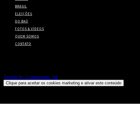
BRASIL
ELEIÇÕES
DO BAÚ
FOTOS & VÍDEOS
QUEM SOMOS
CONTATO
Twitter
Tweets by Contraponto_jor
Clique para aceitar os cookies marketing e ativar este conteúdo