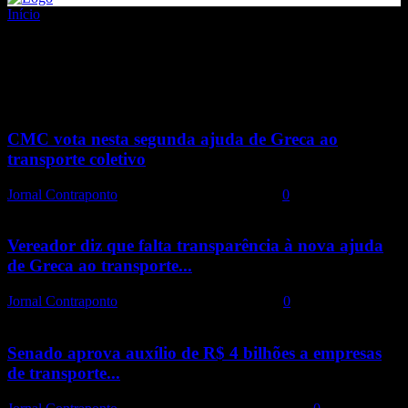
Início
Tags
Ajuda
Tag: ajuda
CMC vota nesta segunda ajuda de Greca ao
transporte coletivo
Jornal Contraponto
-
27 de maio de 2022 11:43
0
Vereador diz que falta transparência à nova ajuda
de Greca ao transporte...
Jornal Contraponto
-
16 de maio de 2022 10:56
0
Senado aprova auxílio de R$ 4 bilhões a empresas
de transporte...