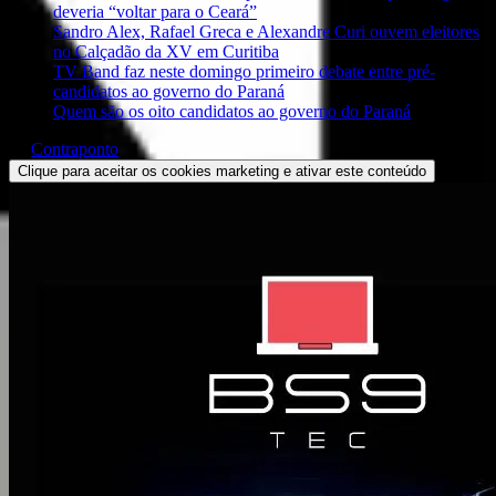
deveria “voltar para o Ceará”
Sandro Alex, Rafael Greca e Alexandre Curi ouvem eleitores
no Calçadão da XV em Curitiba
TV Band faz neste domingo primeiro debate entre pré-
candidatos ao governo do Paraná
Quem são os oito candidatos ao governo do Paraná
Contraponto
Clique para aceitar os cookies marketing e ativar este conteúdo