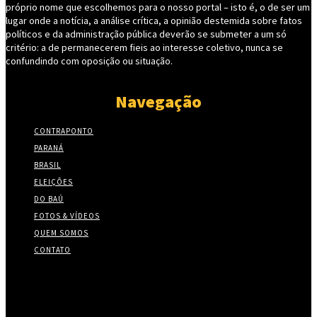
próprio nome que escolhemos para o nosso portal – isto é, o de ser um
lugar onde a notícia, a análise crítica, a opinião destemida sobre fatos
políticos e da administração pública deverão se submeter a um só
critério: a de permanecerem fieis ao interesse coletivo, nunca se
confundindo com oposição ou situação.
Navegação
CONTRAPONTO
PARANÁ
BRASIL
ELEIÇÕES
DO BAÚ
FOTOS & VÍDEOS
QUEM SOMOS
CONTATO
Twitter