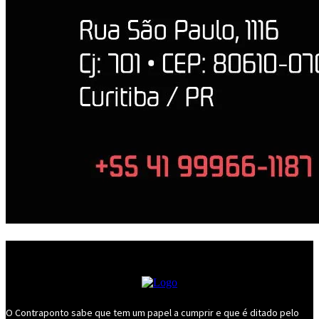
O Contraponto sabe que tem um papel a cumprir e que é ditado pelo