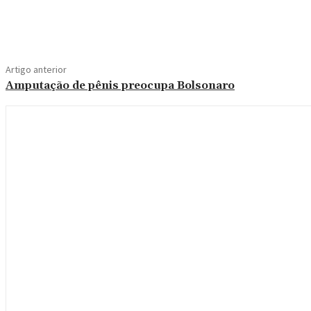
Compartilhe
Artigo anterior
Amputação de pênis preocupa Bolsonaro