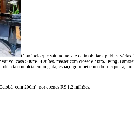
O anúncio que saiu no no site da imobiliária publica várias f
vativo, casa 580m², 4 suítes, master com closet e hidro, living 3 ambient
 dependência completa empregada, espaço gourmet com churrasqueira, amp
aiobá, com 200m², por apenas R$ 1,2 milhões.