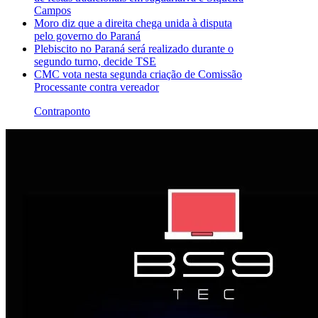
Campos
Moro diz que a direita chega unida à disputa
pelo governo do Paraná
Plebiscito no Paraná será realizado durante o
segundo turno, decide TSE
CMC vota nesta segunda criação de Comissão
Processante contra vereador
Contraponto