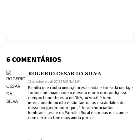
6 COMENTÁRIOS
ROGERIO CESAR DA SILVA
17 de setembro de 2018 17:04 No 17:04
Família que rouba unida,é presa unida e liberada unida,e
todos continuam com o mesmo modo operandi,esse
comportamento está no DNA,ou você é bem
intencionado ou não é,são tantos os escândalos do
nosso ex-governador que já foram noticiados
lembram!!!,esse da Patrulha Rural é apenas mais um e
com certeza tem mais ainda por vir.