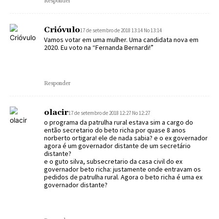
Responder
Crióvulo
17 de setembro de 2018 13:14 No 13:14
Vamos votar em uma mulher. Uma candidata nova em
2020. Eu voto na “Fernanda Bernardi!”
Responder
olacir
17 de setembro de 2018 12:27 No 12:27
o programa da patrulha rural estava sim a cargo do
então secretario do beto richa por quase 8 anos
norberto ortigara! ele de nada sabia? e o ex governador
agora é um governador distante de um secretário
distante?
e o guto silva, subsecretario da casa civil do ex
governador beto richa: justamente onde entravam os
pedidos de patrulha rural. Agora o beto richa é uma ex
governador distante?