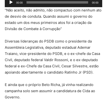
T
00:00
00:00
o
“Não aceito, não admito, não compactuo com nenhum ato
c
de desvio de conduta. Quando assumi o governo do
a
estado um dos meus primeiros atos foi a criação da
d
Divisão de Combate à Corrupção”
o
r
Diversas lideranças do PSDB como o presidente da
d
Assembleia Legislativa, deputado estadual Ademar
e
Traiano, vice-presidente do PSDB, e o ex-chefe da Casa
á
Civil, deputado federal Valdir Rossoni, e o ex-deputado
u
federal e ex-Chefe da Casa Civil, Cesar Silvestre, estão
d
apoiando abertamente o candidato Ratinho Jr (PSD).
i
o
E ainda que o próprio Beto Richa, já vinha realizando
campanha solo sem assumir a candidatura de Cida ao
Governo.