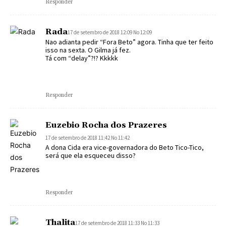
Responder
Rada
17 de setembro de 2018 12:09 No 12:09
Nao adianta pedir “Fora Beto” agora. Tinha que ter feito
isso na sexta. O Gilma já fez.
Tá com “delay”?!? Kkkkk
Responder
Euzebio Rocha dos Prazeres
17 de setembro de 2018 11:42 No 11:42
A dona Cida era vice-governadora do Beto Tico-Tico,
será que ela esqueceu disso?
Responder
Thalita
17 de setembro de 2018 11:33 No 11:33