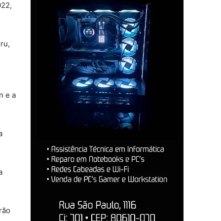
022,
ru,
n e a
a
a
rão