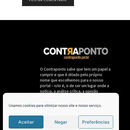
O Contraponto sabe que tem um papel a
cumprir e que é ditado pelo próprio
nome que escolhemos para o nosso
portal – isto é, o de ser um lugar onde a
notícia, a análise crítica, a opinião
destemida sobre fatos políticos e da
administração pública deverão se
Usamos cookies para otimizar nosso site e nosso serviço.
submeter a um só critério: a de
permanecerem fieis ao interesse
coletivo, nunca se confundindo com
Aceitar
Negar
Preferências
oposição ou situação.