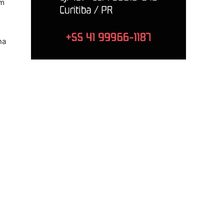
em
na