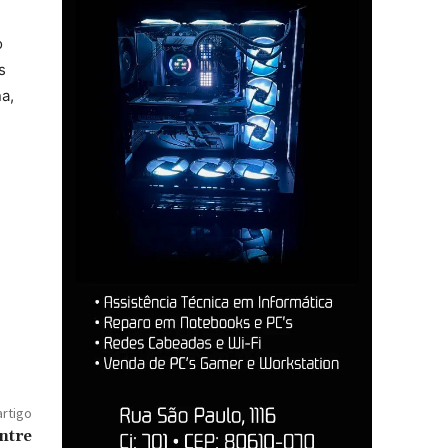
o
s
a,
artigo
ntre