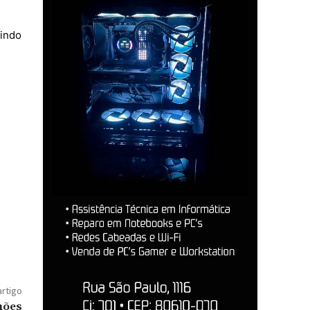
bindo
artigo
hões