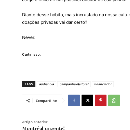
Diante desse hábito, mais incrustado na nossa cultu
doações privadas vai dar certo?
Never.
Curtir isso:
TAGS
audiência
campanha eleitoral
financiador
Compartilhe
Artigo anterior
Montréal urgente!