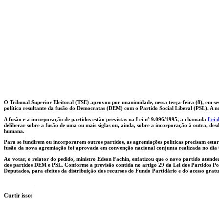
O Tribunal Superior Eleitoral (TSE) aprovou por unanimidade, nessa terça-feira (8), em se
política resultante da fusão do Democratas (DEM) com o Partido Social Liberal (PSL). A 
A fusão e a incorporação de partidos estão previstas na Lei nº 9.096/1995, a chamada
Lei 
deliberar sobre a fusão de uma ou mais siglas ou, ainda, sobre a incorporação à outra, des
humana.
Para se fundirem ou incorporarem outros partidos, as agremiações políticas precisam esta
fusão da nova agremiação foi aprovada em convenção nacional conjunta realizada no dia 
Ao votar, o relator do pedido, ministro Edson Fachin, enfatizou que o novo partido atendeu
dos partidos DEM e PSL. Conforme a previsão contida no artigo 29 da Lei dos Partidos Pol
Deputados, para efeitos da distribuição dos recursos do Fundo Partidário e do acesso grat
Curtir isso: