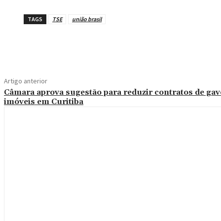
TAGS
TSE
união brasil
Compartilhe
Artigo anterior
Câmara aprova sugestão para reduzir contratos de gav
imóveis em Curitiba