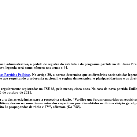
ssão administrativa, o pedido de registro do estatuto e do programa partidário do União Bra
nova legenda terá como número nas urnas o 44.
dos Partidos Políticos
. No artigo 29, a norma determina que os diretórios nacionais das legend
de que respeitando a soberania nacional, o regime democrático, o pluripartidarismo e os dire
r regularmente registradas no TSE há, pelo menos, cinco anos. No caso do novo partido União
6 de outubro de 2021.
 a todas as exigências para a respectiva criação. “Verifico que foram cumpridos os requisito
íticos, devem ser somados os votos dos respectivos partidos obtidos na última eleição geral
uito às propagandas de rádio e TV”, afirmou
. (Do TSE).