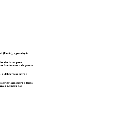
sil (União), agremiação
as são livres para
itos fundamentais da pessoa
, a deliberação para a
s obrigatórios para a fusão
 para a Câmara dos