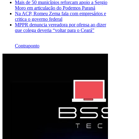
Mais de 50 municípios reforçam apoio a Sergio
Moro em articulação do Podemos Paraná
Na ACP, Romeu Zema fala com empresários e
critica o governo federal
MPPR denuncia vereadora por ofensa ao dizer
que colega deveria “voltar para o Ceará”
Contraponto