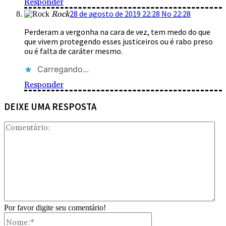
Responder
28 de agosto de 2019 22:28 No 22:28
Rock
Perderam a vergonha na cara de vez, tem medo do que
que vivem protegendo esses justiceiros ou é rabo preso
ou é falta de caráter mesmo.
Carregando...
Responder
DEIXE UMA RESPOSTA
Com
Por favor digite seu comentário!
Nome:*