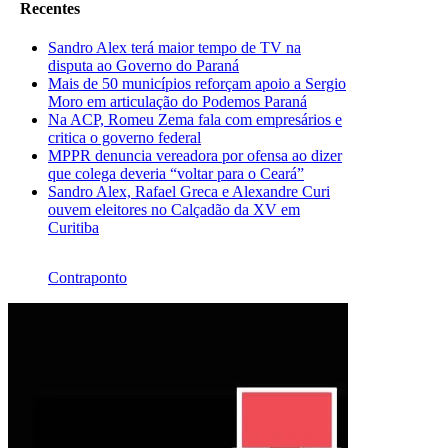
Recentes
Sandro Alex terá maior tempo de TV na
disputa ao Governo do Paraná
Mais de 50 municípios reforçam apoio a Sergio
Moro em articulação do Podemos Paraná
Na ACP, Romeu Zema fala com empresários e
critica o governo federal
MPPR denuncia vereadora por ofensa ao dizer
que colega deveria “voltar para o Ceará”
Sandro Alex, Rafael Greca e Alexandre Curi
ouvem eleitores no Calçadão da XV em
Curitiba
Contraponto