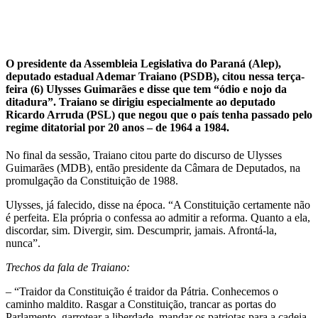
O presidente da Assembleia Legislativa do Paraná (Alep),
deputado estadual Ademar Traiano (PSDB), citou nessa terça-
feira (6) Ulysses Guimarães e disse que tem “ódio e nojo da
ditadura”. Traiano se dirigiu especialmente ao deputado
Ricardo Arruda (PSL) que negou que o país tenha passado pelo
regime ditatorial por 20 anos – de 1964 a 1984.
No final da sessão, Traiano citou parte do discurso de Ulysses
Guimarães (MDB), então presidente da Câmara de Deputados, na
promulgação da Constituição de 1988.
Ulysses, já falecido, disse na época. “A Constituição certamente não
é perfeita. Ela própria o confessa ao admitir a reforma. Quanto a ela,
discordar, sim. Divergir, sim. Descumprir, jamais. Afrontá-la,
nunca”.
Trechos da fala de Traiano:
– “Traidor da Constituição é traidor da Pátria. Conhecemos o
caminho maldito. Rasgar a Constituição, trancar as portas do
Parlamento, garrotear a liberdade, mandar os patriotas para a cadeia,