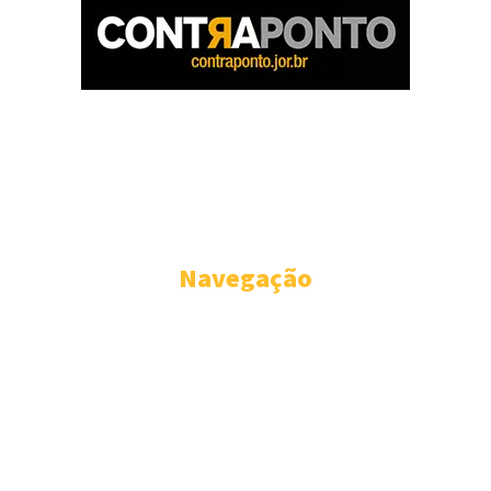
O Contraponto sabe que tem um papel a cumprir e que é ditado
pelo próprio nome que escolhemos para o nosso portal – isto é, o
de ser um lugar onde a notícia, a análise crítica, a opinião destemida
sobre fatos políticos e da administração pública deverão se
submeter a um só critério: a de permanecerem fieis ao interesse
coletivo, nunca se confundindo com oposição ou situação.
Navegação
CONTRAPONTO
PARANÁ
BRASIL
ELEIÇÕES
DO BAÚ
FOTOS & VÍDEOS
QUEM SOMOS