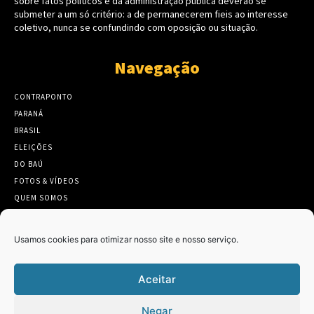
sobre fatos políticos e da administração pública deverão se
submeter a um só critério: a de permanecerem fieis ao interesse
coletivo, nunca se confundindo com oposição ou situação.
Navegação
CONTRAPONTO
PARANÁ
BRASIL
ELEIÇÕES
DO BAÚ
FOTOS & VÍDEOS
QUEM SOMOS
CONTATO
Usamos cookies para otimizar nosso site e nosso serviço.
Aceitar
Twitter
Clique para aceitar os cookies marketing
Negar
Tweets by Contraponto_jor