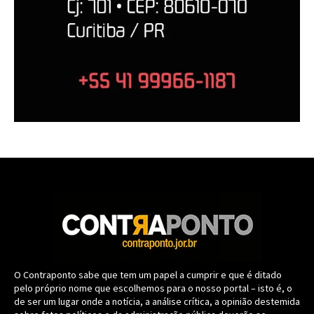
O Contraponto sabe que tem um papel a cumprir e que é ditado
pelo próprio nome que escolhemos para o nosso portal – isto é, o
de ser um lugar onde a notícia, a análise crítica, a opinião destemida