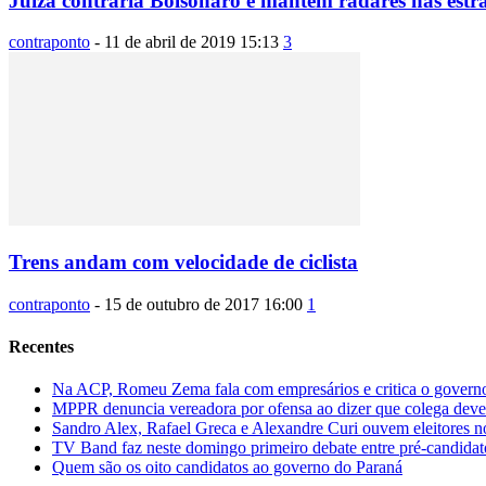
Juíza contraria Bolsonaro e mantém radares nas estr
contraponto
-
11 de abril de 2019 15:13
3
Trens andam com velocidade de ciclista
contraponto
-
15 de outubro de 2017 16:00
1
Recentes
Na ACP, Romeu Zema fala com empresários e critica o governo
MPPR denuncia vereadora por ofensa ao dizer que colega dever
Sandro Alex, Rafael Greca e Alexandre Curi ouvem eleitores 
TV Band faz neste domingo primeiro debate entre pré-candida
Quem são os oito candidatos ao governo do Paraná