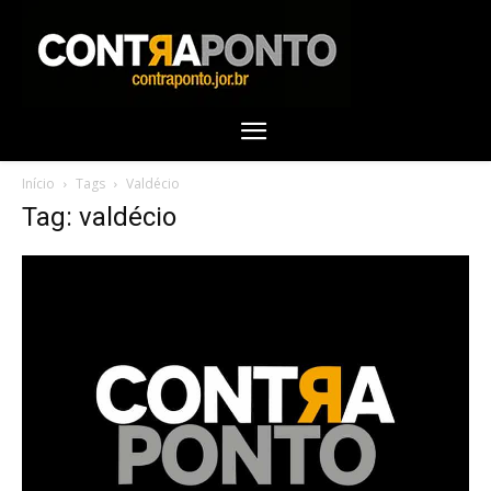
Início
Tags
Valdécio
Tag: valdécio