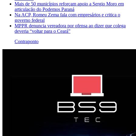
Mais de 50 municípios reforçam apoio a Sergio Moro em
articulação do Podemos Paraná
Na ACP, Romeu Zema fala com empresários e critica o
governo federal
MPPR denuncia vereadora por ofensa ao dizer que colega
deveria “voltar para o Ceará”
Contraponto