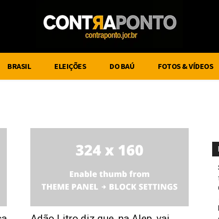
BRASIL
ELEIÇÕES
DO BAÚ
FOTOS & VÍDEOS
ca
Adão Litro diz que, na Alep, vai