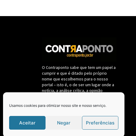
O Contraponto sabe que tem um papel a
cumprir e que é ditado pelo próprio
nome que escolhemos para o nosso
portal – isto é, o de ser um lugar onde a
notícia, a análise crítica, a opinião
destemida sobre fatos políticos e da
administração pública deverão se
Usamos cookies para otimizar nosso site e nosso serviço.
submeter a um só critério: a de
permanecerem fieis ao interesse
coletivo, nunca se confundindo com
Aceitar
Negar
Preferências
oposição ou situação.