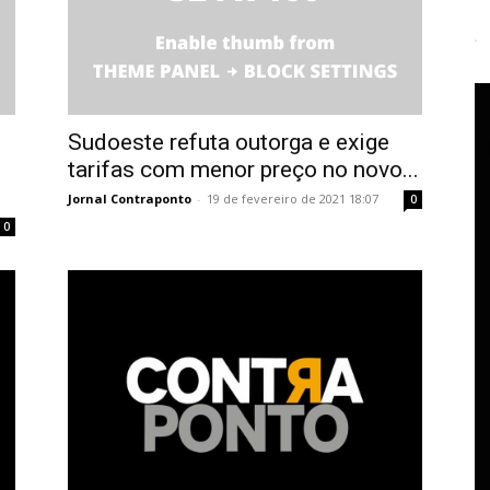
Sudoeste refuta outorga e exige
tarifas com menor preço no novo...
Jornal Contraponto
-
19 de fevereiro de 2021 18:07
0
0