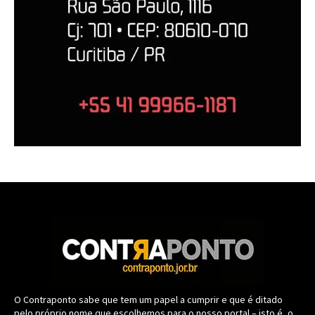
O Contraponto sabe que tem um papel a cumprir e que é ditado
pelo próprio nome que escolhemos para o nosso portal – isto é, o