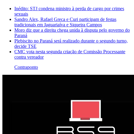
Inédito: STJ condena ministro à perda de cargo por crimes
sexuais
Sandro Alex, Rafael Greca e Curi participam de festas
tradicionais em Jaguariaíva e Siqueira Campos
Moro diz que a direita chega unida à disputa pelo governo do
Paraná
Plebiscito no Paraná será realizado durante o segundo turno,
decide TSE
CMC vota nesta segunda criação de Comissão Processante
contra vereador
Contraponto