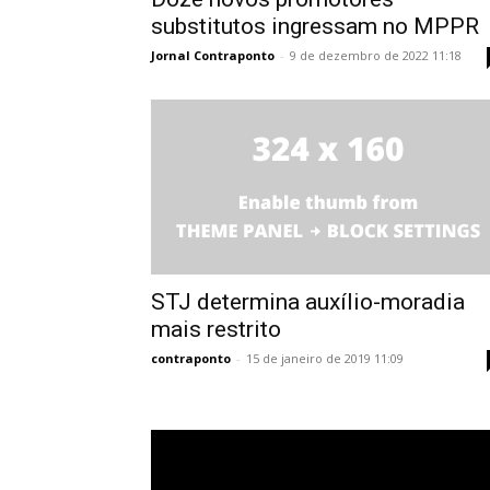
substitutos ingressam no MPPR
Jornal Contraponto
-
9 de dezembro de 2022 11:18
STJ determina auxílio-moradia
mais restrito
contraponto
-
15 de janeiro de 2019 11:09