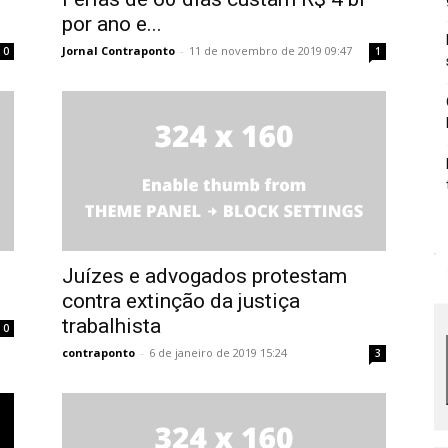
por ano e...
Jornal Contraponto
-
11 de novembro de 2019 09:47
0
1
Juízes e advogados protestam
contra extinção da justiça
trabalhista
0
contraponto
-
6 de janeiro de 2019 15:24
3