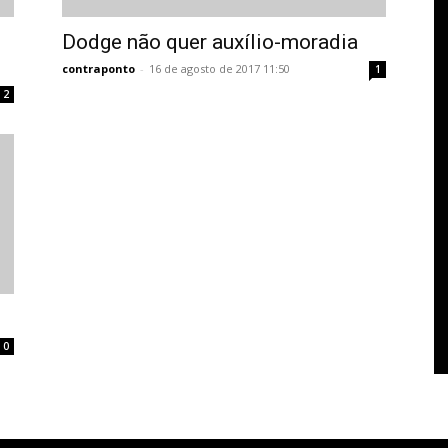
Dodge não quer auxílio-moradia
contraponto
-
16 de agosto de 2017 11:50
1
2
0