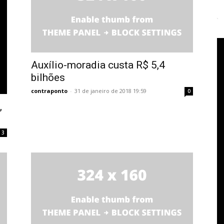
Auxílio-moradia custa R$ 5,4
bilhões
contraponto
-
31 de janeiro de 2018 19:59
0
,
3