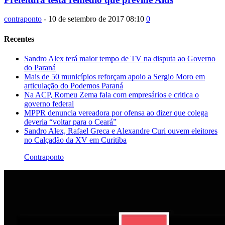
contraponto
-
10 de setembro de 2017 08:10
0
Recentes
Sandro Alex terá maior tempo de TV na disputa ao Governo
do Paraná
Mais de 50 municípios reforçam apoio a Sergio Moro em
articulação do Podemos Paraná
Na ACP, Romeu Zema fala com empresários e critica o
governo federal
MPPR denuncia vereadora por ofensa ao dizer que colega
deveria “voltar para o Ceará”
Sandro Alex, Rafael Greca e Alexandre Curi ouvem eleitores
no Calçadão da XV em Curitiba
Contraponto