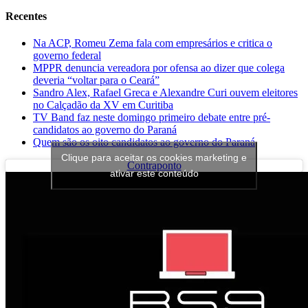
Recentes
Na ACP, Romeu Zema fala com empresários e critica o
governo federal
MPPR denuncia vereadora por ofensa ao dizer que colega
deveria “voltar para o Ceará”
Sandro Alex, Rafael Greca e Alexandre Curi ouvem eleitores
no Calçadão da XV em Curitiba
TV Band faz neste domingo primeiro debate entre pré-
candidatos ao governo do Paraná
Quem são os oito candidatos ao governo do Paraná
Clique para aceitar os cookies marketing e
Contraponto
ativar este conteúdo