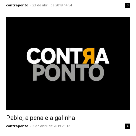
contraponto
-
23 de abril de 2019 14:54
0
Pablo, a pena e a galinha
contraponto
-
3 de abril de 2019 21:12
4