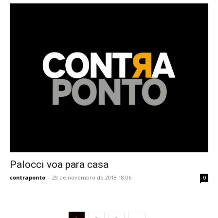
Palocci voa para casa
contraponto
-
29 de novembro de 2018 18:06
0