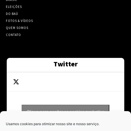
ELEIÇÕES
DO BAÚ
FOTOS & VÍDEOS
QUEM SOMOS
CONTATO
Twitter
Clique para aceitar os cookies marketing
Tweets by Contraponto_jor
e ativar este conteúdo
Usamos cookies para otimizar nosso site e nosso serviço.