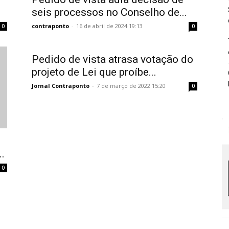
seis processos no Conselho de...
contraponto
-
16 de abril de 2024 19:13
0
0
Pedido de vista atrasa votação do
projeto de Lei que proíbe...
Jornal Contraponto
-
7 de março de 2022 15:20
0
.
0