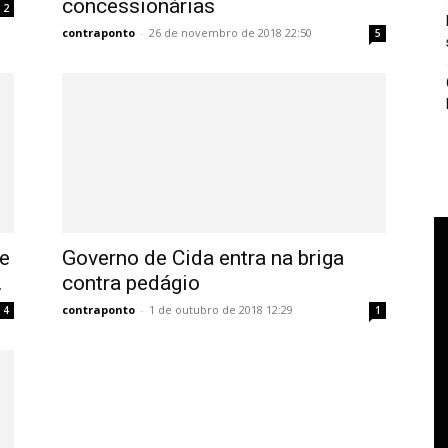
concessionárias
2
contraponto
-
26 de novembro de 2018 22:50
5
e
Governo de Cida entra na briga
.
contra pedágio
contraponto
-
1 de outubro de 2018 12:29
4
1