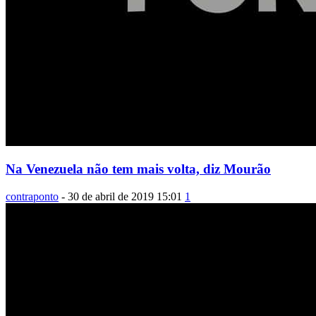
Na Venezuela não tem mais volta, diz Mourão
contraponto
-
30 de abril de 2019 15:01
1