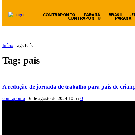
CONTRAPONTO
PARANÁ
BRASIL
E
CONTRAPONTO
PARANÁ
Início
Tags
País
Tag: país
A redução de jornada de trabalho para pais de crianç
contraponto
-
6 de agosto de 2024 10:55
0