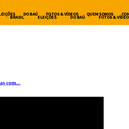
LEIÇÕES
DO BAÚ
FOTOS & VÍDEOS
QUEM SOMOS
CO
BRASIL
ELEIÇÕES
DO BAÚ
FOTOS & VÍDEO
as com...