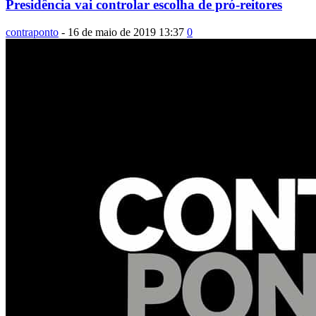
Presidência vai controlar escolha de pró-reitores
contraponto
-
16 de maio de 2019 13:37
0