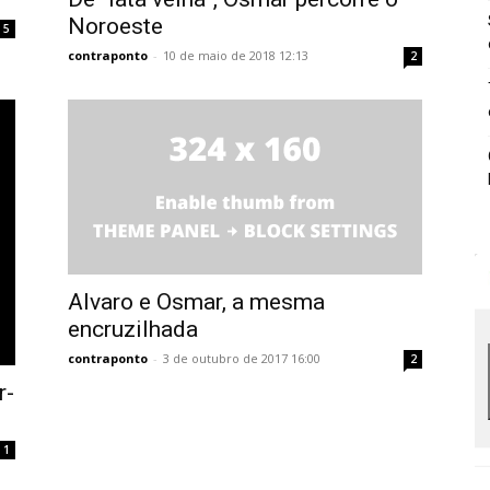
Noroeste
5
contraponto
-
10 de maio de 2018 12:13
2
Alvaro e Osmar, a mesma
encruzilhada
contraponto
-
3 de outubro de 2017 16:00
2
r-
1