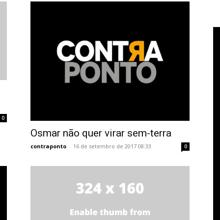
0
Osmar não quer virar sem-terra
contraponto
-
16 de setembro de 2017 08:33
0