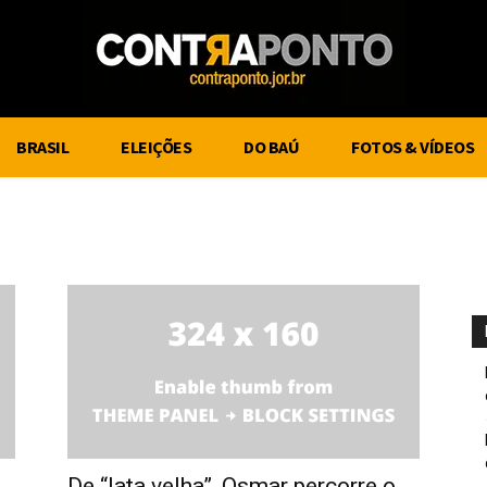
BRASIL
ELEIÇÕES
DO BAÚ
FOTOS & VÍDEOS
De “lata velha”, Osmar percorre o