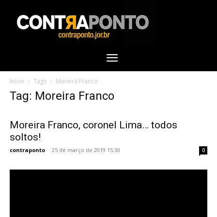
Início
Tags
Moreira Franco
Tag: Moreira Franco
Moreira Franco, coronel Lima… todos
soltos!
contraponto
-
25 de março de 2019 15:30
0