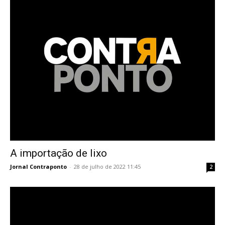
A importação de lixo
Jornal Contraponto
-
28 de julho de 2022 11:45
2