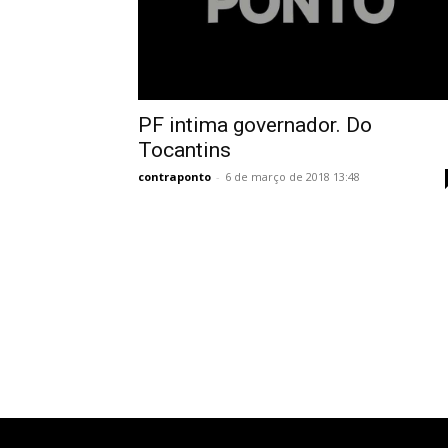
PF intima governador. Do
Tocantins
contraponto
-
6 de março de 2018 13:48