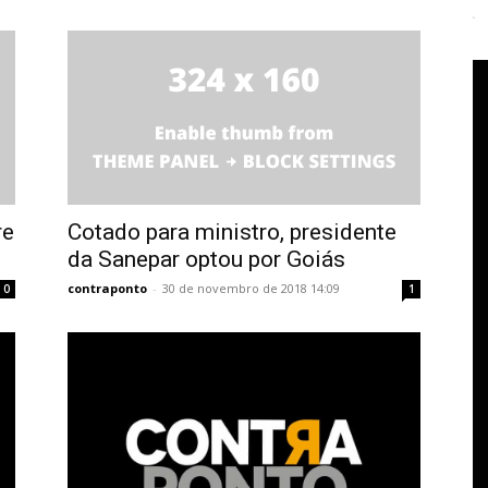
re
Cotado para ministro, presidente
da Sanepar optou por Goiás
contraponto
-
30 de novembro de 2018 14:09
0
1