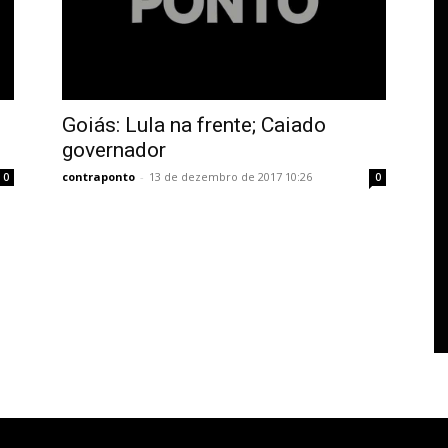
Goiás: Lula na frente; Caiado
governador
contraponto
-
13 de dezembro de 2017 10:26
0
0