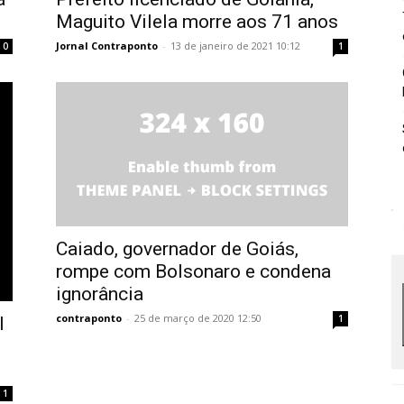
Maguito Vilela morre aos 71 anos
Jornal Contraponto
-
13 de janeiro de 2021 10:12
0
1
Caiado, governador de Goiás,
rompe com Bolsonaro e condena
ignorância
contraponto
-
25 de março de 2020 12:50
1
l
1