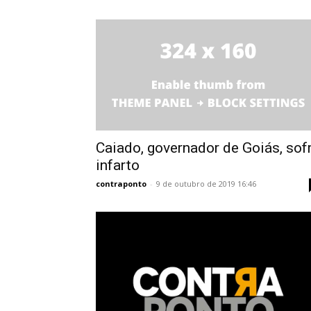
Caiado, governador de Goiás, sof
infarto
contraponto
-
9 de outubro de 2019 16:46