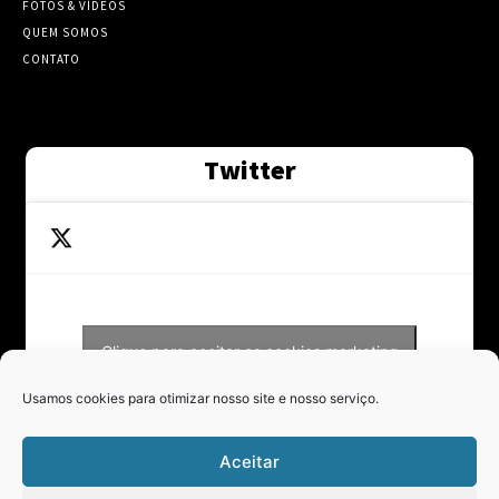
FOTOS & VÍDEOS
QUEM SOMOS
CONTATO
Twitter
Clique para aceitar os cookies marketing
Tweets by Contraponto_jor
e ativar este conteúdo
Usamos cookies para otimizar nosso site e nosso serviço.
Aceitar