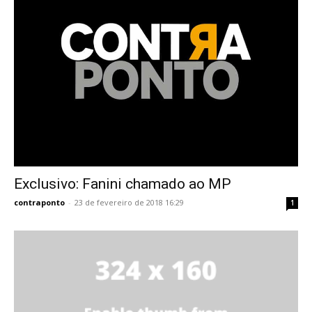
Exclusivo: Fanini chamado ao MP
contraponto
-
23 de fevereiro de 2018 16:29
1