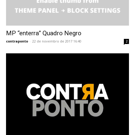
MP “enterra” Quadro Negro
contraponto
-
22 de novembro de 2017 16:40
2