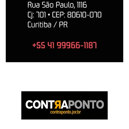
O Contraponto sabe que tem um papel a cumprir e que é ditado