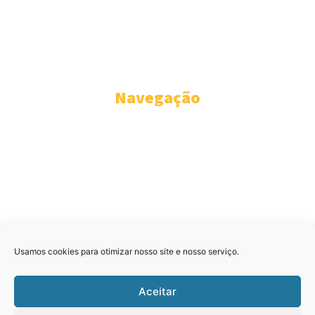
pelo próprio nome que escolhemos para o nosso portal – isto é, o
de ser um lugar onde a notícia, a análise crítica, a opinião destemida
sobre fatos políticos e da administração pública deverão se
submeter a um só critério: a de permanecerem fieis ao interesse
coletivo, nunca se confundindo com oposição ou situação.
Navegação
CONTRAPONTO
PARANÁ
BRASIL
ELEIÇÕES
DO BAÚ
FOTOS & VÍDEOS
QUEM SOMOS
CONTATO
Usamos cookies para otimizar nosso site e nosso serviço.
Aceitar