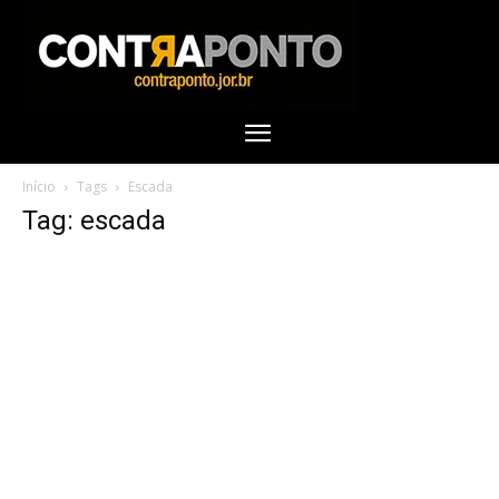
Início
Tags
Escada
Tag: escada