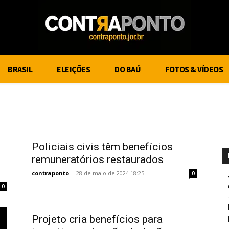
BRASIL
ELEIÇÕES
DO BAÚ
FOTOS & VÍDEOS
Policiais civis têm benefícios
remuneratórios restaurados
contraponto
-
28 de maio de 2024 18:25
0
0
Projeto cria benefícios para