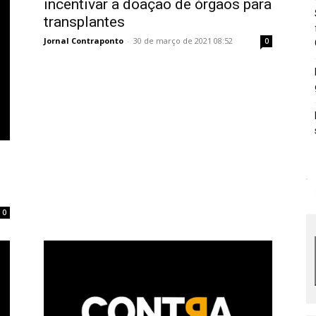
incentivar a doação de órgãos para
transplantes
Jornal Contraponto
-
30 de março de 2021 08:52
0
0