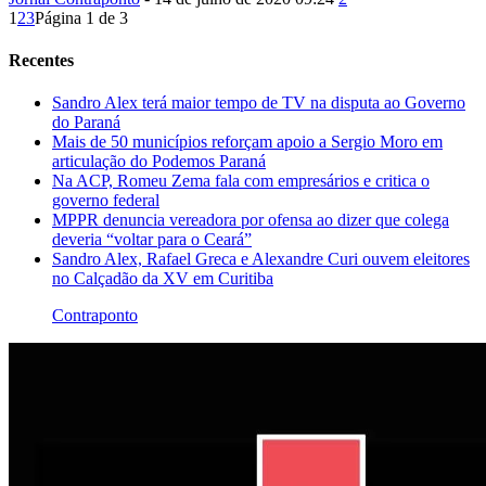
1
2
3
Página 1 de 3
Recentes
Sandro Alex terá maior tempo de TV na disputa ao Governo
do Paraná
Mais de 50 municípios reforçam apoio a Sergio Moro em
articulação do Podemos Paraná
Na ACP, Romeu Zema fala com empresários e critica o
governo federal
MPPR denuncia vereadora por ofensa ao dizer que colega
deveria “voltar para o Ceará”
Sandro Alex, Rafael Greca e Alexandre Curi ouvem eleitores
no Calçadão da XV em Curitiba
Contraponto