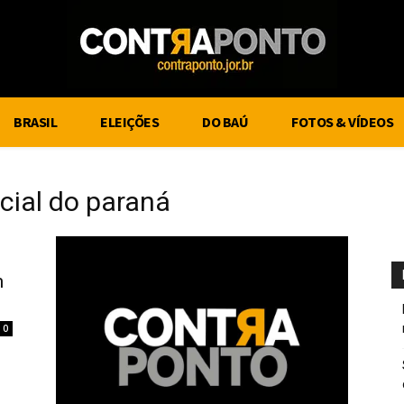
BRASIL
ELEIÇÕES
DO BAÚ
FOTOS & VÍDEOS
cial do paraná
m
0