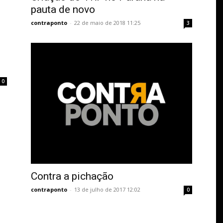
pauta de novo
contraponto
-
22 de maio de 2018 11:25
3
0
Contra a pichação
contraponto
-
13 de julho de 2017 12:02
0