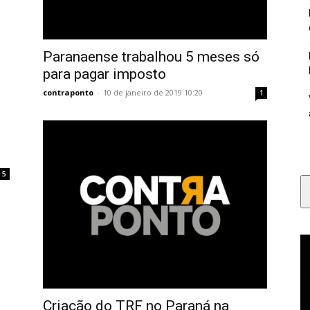
Paranaense trabalhou 5 meses só
para pagar imposto
contraponto
-
10 de janeiro de 2019 10:20
1
5
Criação do TRF no Paraná na