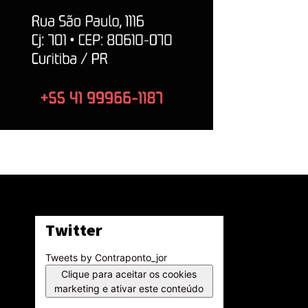
Twitter
Tweets by Contraponto_jor
Clique para aceitar os cookies
marketing e ativar este conteúdo