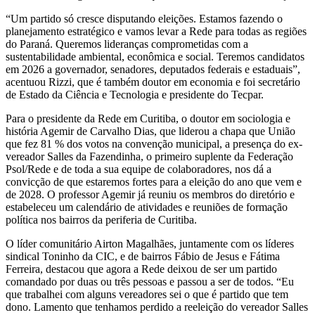
“Um partido só cresce disputando eleições. Estamos fazendo o
planejamento estratégico e vamos levar a Rede para todas as regiões
do Paraná. Queremos lideranças comprometidas com a
sustentabilidade ambiental, econômica e social. Teremos candidatos
em 2026 a governador, senadores, deputados federais e estaduais”,
acentuou Rizzi, que é também doutor em economia e foi secretário
de Estado da Ciência e Tecnologia e presidente do Tecpar.
Para o presidente da Rede em Curitiba, o doutor em sociologia e
história Agemir de Carvalho Dias, que liderou a chapa que União
que fez 81 % dos votos na convenção municipal, a presença do ex-
vereador Salles da Fazendinha, o primeiro suplente da Federação
Psol/Rede e de toda a sua equipe de colaboradores, nos dá a
convicção de que estaremos fortes para a eleição do ano que vem e
de 2028. O professor Agemir já reuniu os membros do diretório e
estabeleceu um calendário de atividades e reuniões de formação
política nos bairros da periferia de Curitiba.
O líder comunitário Airton Magalhães, juntamente com os líderes
sindical Toninho da CIC, e de bairros Fábio de Jesus e Fátima
Ferreira, destacou que agora a Rede deixou de ser um partido
comandado por duas ou três pessoas e passou a ser de todos. “Eu
que trabalhei com alguns vereadores sei o que é partido que tem
dono. Lamento que tenhamos perdido a reeleição do vereador Salles