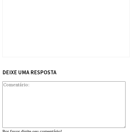
DEIXE UMA RESPOSTA
Com
Por favor digite seu comentário!