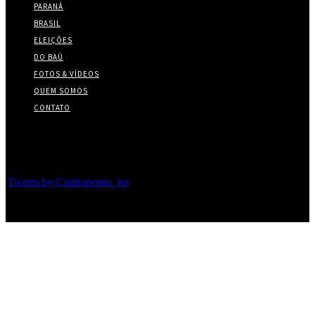
PARANÁ
BRASIL
ELEIÇÕES
DO BAÚ
FOTOS & VÍDEOS
QUEM SOMOS
CONTATO
Twitter
Tweets by Contraponto_jor