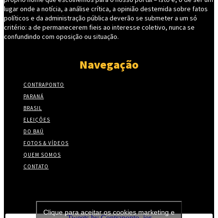
lugar onde a notícia, a análise crítica, a opinião destemida sobre fatos
políticos e da administração pública deverão se submeter a um só
critério: a de permanecerem fieis ao interesse coletivo, nunca se
confundindo com oposição ou situação.
Navegação
CONTRAPONTO
PARANÁ
BRASIL
ELEIÇÕES
DO BAÚ
FOTOS & VÍDEOS
QUEM SOMOS
CONTATO
Twitter
Clique para aceitar os cookies marketing e
Tweets by Contraponto_jor