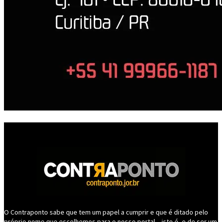
O Contraponto sabe que tem um papel a cumprir e que é ditado pelo
próprio nome que escolhemos para o nosso portal – isto é, o de ser um