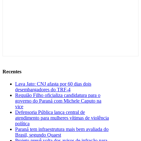
Recentes
Lava Jato: CNJ afasta por 60 dias dois
desembargadores do TRF-4
Requião Filho oficializa candidatura para o
governo do Paraná com Michele Caputo na
vice
Defensoria Pública lança central de
atendimento para mulheres vítimas de violência
política
Paraná tem infraestrutura mais bem avaliada do
Brasil, segundo Quaest
Projeto prevê volta dos avisos de infração para