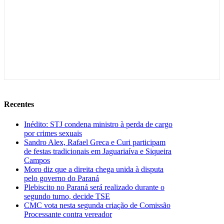
Recentes
Inédito: STJ condena ministro à perda de cargo
por crimes sexuais
Sandro Alex, Rafael Greca e Curi participam
de festas tradicionais em Jaguariaíva e Siqueira
Campos
Moro diz que a direita chega unida à disputa
pelo governo do Paraná
Plebiscito no Paraná será realizado durante o
segundo turno, decide TSE
CMC vota nesta segunda criação de Comissão
Processante contra vereador