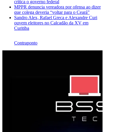
critica o governo federal
MPPR denuncia vereadora por ofensa ao dizer
que colega deveria “voltar para o Ceará”
Sandro Alex, Rafael Greca e Alexandre Curi
ouvem eleitores no Calçadão da XV em
Curitiba
Contraponto