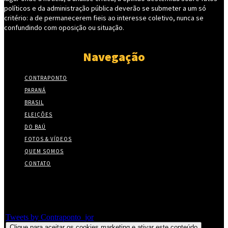
políticos e da administração pública deverão se submeter a um só
critério: a de permanecerem fieis ao interesse coletivo, nunca se
confundindo com oposição ou situação.
Navegação
CONTRAPONTO
PARANÁ
BRASIL
ELEIÇÕES
DO BAÚ
FOTOS & VÍDEOS
QUEM SOMOS
CONTATO
Twitter
Tweets by Contraponto_jor
Clique para aceitar os cookies marketing e ativar este conteúdo